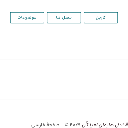
تاریخ
فصل ها
موضوعات
"دل هایمان احیا کُن
2026
©
_ صفحۀ فارسی