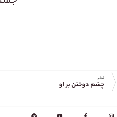
جستج
قبلی
چشم دوختن بر او