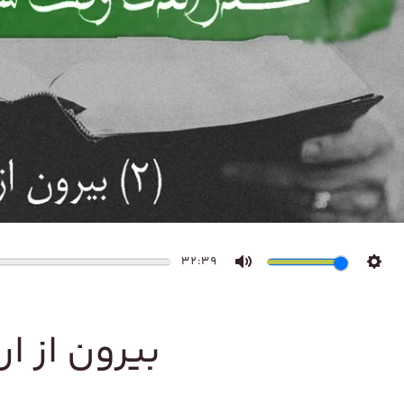
32:39
Mute
Sett
بیرون از ار