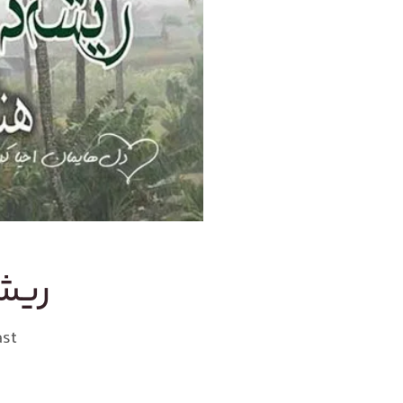
ریشه
st: