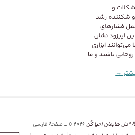
شکلات و
و شکننده رشد
تحمل فشارهای
این اپیزود نشان
ی‌توانند ابزاری
روحانی باشند و ما
یشتر →
"دل هایمان احیا کُن
2026
©
_ صفحۀ فارسی