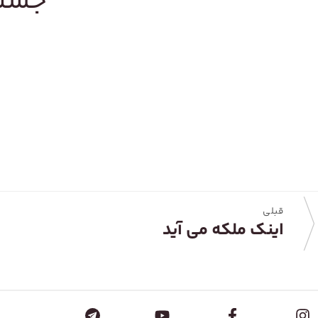
جستج
قبلی
اینک ملکه می آید