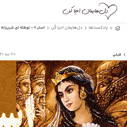
پادکست‌ها
دل‌هایمان احیا کُن
استر ۶ - توطئه ای شریرانه
۲۰ مه ۲۰۲۱
قبلی