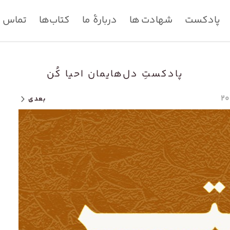
پادکست
شهادت ها
دربارۀ ما
کتاب‌ها
تماس با
پادکستِ دل‌هایمان احیا کُن
بعدی