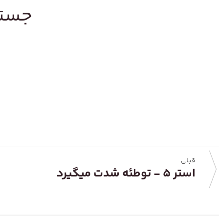
جستج
قبلی
استر ۵ - توطئه شدت میگیرد