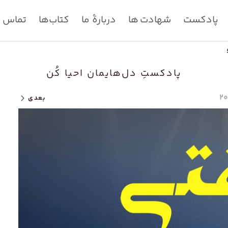
پادکست
شهادت ها
دربارۀ ما
کتاب‌ها
تماس با
پادکستِ دل‌هایمان احیا کُن
بعدی