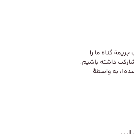
ریمهٔ گناه ما را
 مشارکت داشته باشیم.
ده]، به واسطهٔ