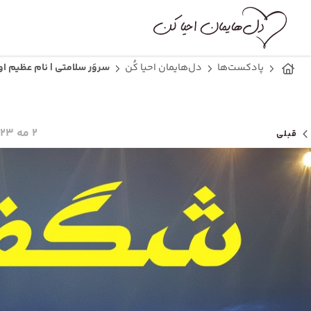
پادکست‌ها
دل‌هایمان احیا کُن
سروَر سلامتی | نام عظیم او
۲ مه ۲۰۲۳
قبلی