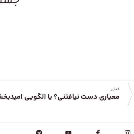
جستج
قبلی
معیاری دست نیافتنی؟ یا الگویی امیدبخ