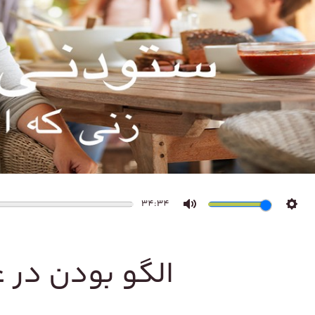
34:34
Mute
Sett
الگو بودن در ع