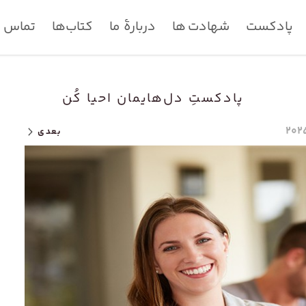
پادکست
شهادت ها
دربارۀ ما
کتاب‌ها
تماس با
پادکستِ دل‌هایمان احیا کُن
بعدی