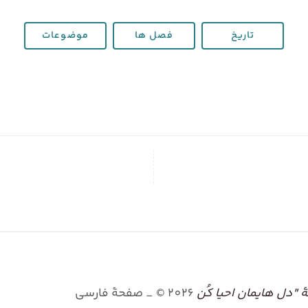
تاریخ
فصل ها
موضوعات
"دل هایمان احیا کُن
2026
©
_ صفحۀ فارسی