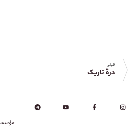
قبلی
درهٔ تاریک
مؤسسۀ 