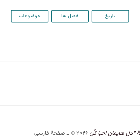
تاریخ
فصل ها
موضوعات
"دل هایمان احیا کُن
2026
©
_ صفحۀ فارسی