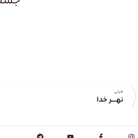
جستج
قبلی
نهــــر خدا