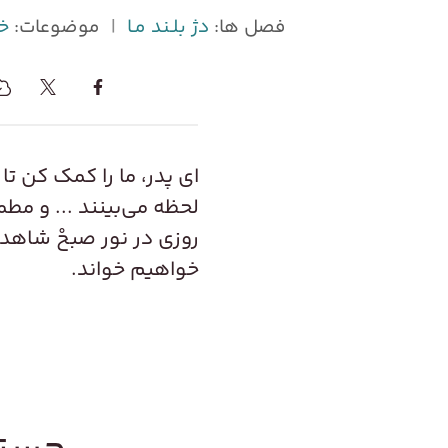
فصل ها:
دژ بلـند مـا
|
موضوعات:
خ
ای پدر، ما را کمک کن تا
لحظه می‌بینند ... و مط
روزی در نور صبحْ شاهد ک
خواهیم خواند.