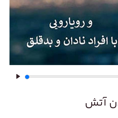
Play
ن آتش