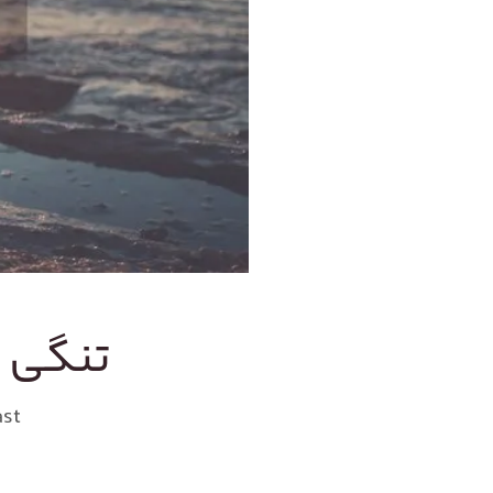
تنگی ها
st: