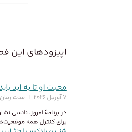
اپیزودهای این ف
محبت او تا به ابد پای
۷ آوریل ۲۰۲۶
مدت زمان ش
در برنامهٔ امروز، نانسی نش
برای کنترل همه موقعیت‌ه
شنیدن پادکست | جزئیات ب