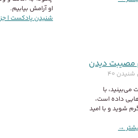
او آرامش بیابیم.
شنیدن پادکست | جزئ
م مصیبت دیدن
شنیدن ۴۰
می‌بینید، با
رهایی داده است،
رم شوید و با امید
یشتر →