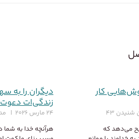
صل
ش‌هایی کار
دیگران را به س
زندگی‌ات دعوت 
شنیدن ۴۳
۲۴ مارس ۲۰۲۶
مدت
یح می‌دهد که
هرآنچه خدا به شما د
ه خداوند با موانع
مسیر بنای ملکوت او 