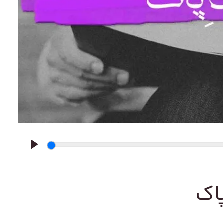
Play
اک