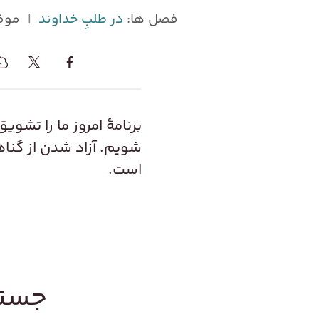
فصل ها:
در طلبِ خداوند
|
موض
برنامۀ امروز ما را تشوی
شویم. آزاد شدن از گناها
است.
جستج