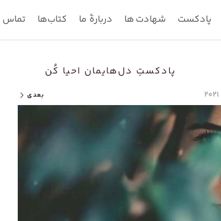
پادکست
شهادت ها
دربارۀ ما
کتاب‌ها
تماس با
پادکستِ دل‌هایمان احیا کُن
بعدی